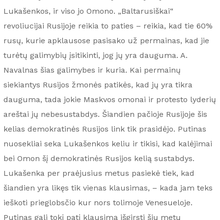
Lukašenkos, ir viso jo Omono. „Baltarusiškai“
revoliucijai Rusijoje reikia to paties – reikia, kad tie 60%
rusų, kurie apklausose pasisako už permainas, kad jie
turėtų galimybių įsitikinti, jog jų yra dauguma. A.
Navalnas šias galimybes ir kuria. Kai permainų
siekiantys Rusijos žmonės patikės, kad jų yra tikra
dauguma, tada jokie Maskvos omonai ir protesto lyderių
areštai jų nebesustabdys. Šiandien pačioje Rusijoje šis
kelias demokratinės Rusijos link tik prasidėjo. Putinas
nuosekliai seka Lukašenkos keliu ir tikisi, kad kalėjimai
bei Omon šį demokratinės Rusijos kelią sustabdys.
Lukašenka per praėjusius metus pasiekė tiek, kad
šiandien yra likęs tik vienas klausimas, – kada jam teks
ieškoti prieglobsčio kur nors tolimoje Venesueloje.
Putinas gali tokį patį klausimą išgirsti šių metų