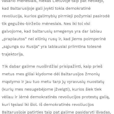
vasario mėnesiais, niekas Lietuvoje taip pat netikėjo,
kad Baltarusijoje gali įvykti tokia demokratinė
revoliucija, kurios galimybių pirmieji požymiai pasirodė
tik gegužės-birželio mėnesiais. Nes iki tol visi
galvojome, kad baltarusių smegenys yra dar labiau
„praplautos“ nei eilinių rusų ir, kad jiems poimperinė
„sąjunga su Rusija“ yra labiausiai priimtina tolesnė
trajektorija.
Tik dabar galime nuoširdžiai prisipažinti, kaip prieš
metus mes giliai klydome dėl Baltarusijos žmonių
mąstymo ir jau tuo metu tarp jų vyravusių nuostatų
(kurių mes nesugebėjome įžvelgti), kurios šiek tiek
vėliau ir lėmė demokratinės revoliucijos protestų galią,
kuri tęsiasi iki šiol. Iš demokratinės revoliucijos
Baltarusijoje patirties taip pat galime pasidaryti išvadas,