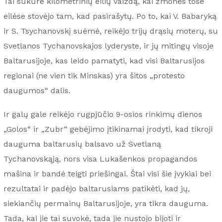
Tai sukūrė kilometrinių eilių vaizdą, kai žmonės tose
eilėse stovėjo tam, kad pasirašytų. Po to, kai V. Babaryką
ir S. Tsychanovskį suėmė, reikėjo trijų drąsių moterų, su
Svetlanos Tychanovskajos lyderyste, ir jų mitingų visoje
Baltarusijoje, kas leido pamatyti, kad visi Baltarusijos
regionai (ne vien tik Minskas) yra šitos „protesto
daugumos“ dalis.
Ir galų gale reikėjo rugpjūčio 9-osios rinkimų dienos
„Golos“ ir „Zubr“ gebėjimo įtikinamai įrodyti, kad tikroji
dauguma baltarusių balsavo už Svetlaną
Tychanovskąją, nors visa Lukašenkos propagandos
mašina ir bandė teigti priešingai. Štai visi šie įvykiai bei
rezultatai ir padėjo baltarusiams patikėti, kad jų,
siekiančių permainų Baltarusijoje, yra tikra dauguma.
Tada, kai jie tai suvokė, tada jie nustojo bijoti ir