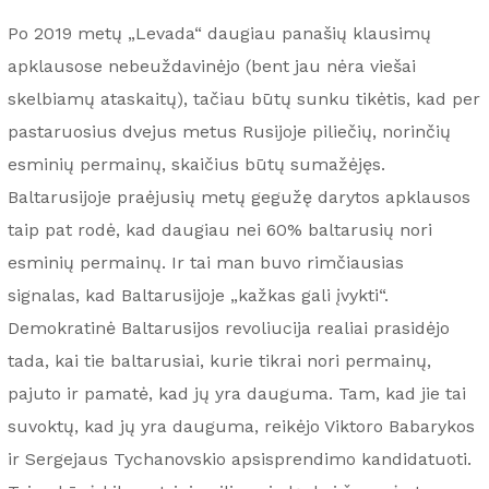
Po 2019 metų „Levada“ daugiau panašių klausimų
apklausose nebeuždavinėjo (bent jau nėra viešai
skelbiamų ataskaitų), tačiau būtų sunku tikėtis, kad per
pastaruosius dvejus metus Rusijoje piliečių, norinčių
esminių permainų, skaičius būtų sumažėjęs.
Baltarusijoje praėjusių metų gegužę darytos apklausos
taip pat rodė, kad daugiau nei 60% baltarusių nori
esminių permainų. Ir tai man buvo rimčiausias
signalas, kad Baltarusijoje „kažkas gali įvykti“.
Demokratinė Baltarusijos revoliucija realiai prasidėjo
tada, kai tie baltarusiai, kurie tikrai nori permainų,
pajuto ir pamatė, kad jų yra dauguma. Tam, kad jie tai
suvoktų, kad jų yra dauguma, reikėjo Viktoro Babarykos
ir Sergejaus Tychanovskio apsisprendimo kandidatuoti.