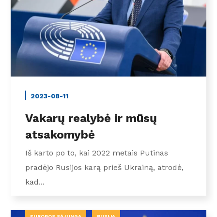
2023-08-11
Vakarų realybė ir mūsų
atsakomybė
Iš karto po to, kai 2022 metais Putinas
pradėjo Rusijos karą prieš Ukrainą, atrodė,
kad...
EUROPOS SĄJUNGA
RUSIJA