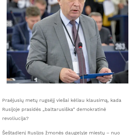
Praėjusių metų rugsėjį viešai kėliau klausimą, kada
Rusijoje prasidės „baltarusiška“ demokratinė
revoliucija?
Šeštadienį Rusijos žmonės daugelyje miestų – nuo