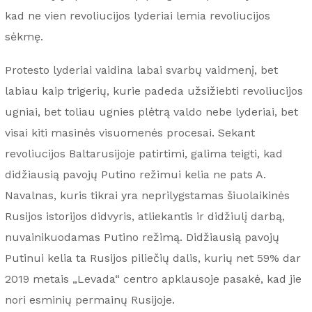
kad ne vien revoliucijos lyderiai lemia revoliucijos
sėkmę.
Protesto lyderiai vaidina labai svarbų vaidmenį, bet
labiau kaip trigerių, kurie padeda užsižiebti revoliucijos
ugniai, bet toliau ugnies plėtrą valdo nebe lyderiai, bet
visai kiti masinės visuomenės procesai. Sekant
revoliucijos Baltarusijoje patirtimi, galima teigti, kad
didžiausią pavojų Putino režimui kelia ne pats A.
Navalnas, kuris tikrai yra neprilygstamas šiuolaikinės
Rusijos istorijos didvyris, atliekantis ir didžiulį darbą,
nuvainikuodamas Putino režimą. Didžiausią pavojų
Putinui kelia ta Rusijos piliečių dalis, kurių net 59% dar
2019 metais „Levada“ centro apklausoje pasakė, kad jie
nori esminių permainų Rusijoje.