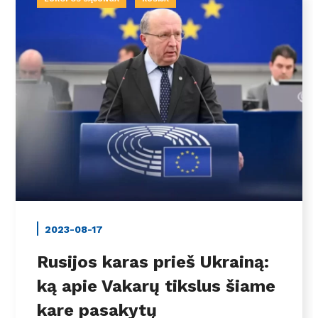
2023-08-17
Rusijos karas prieš Ukrainą:
ką apie Vakarų tikslus šiame
kare pasakytų