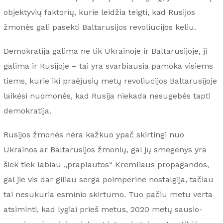
objektyvių faktorių, kurie leidžia teigti, kad Rusijos
žmonės gali pasekti Baltarusijos revoliucijos keliu.
Demokratija galima ne tik Ukrainoje ir Baltarusijoje, ji
galima ir Rusijoje – tai yra svarbiausia pamoka visiems
tiems, kurie iki praėjusių metų revoliucijos Baltarusijoje
laikėsi nuomonės, kad Rusija niekada nesugebės tapti
demokratija.
Rusijos žmonės nėra kažkuo ypač skirtingi nuo
Ukrainos ar Baltarusijos žmonių, gal jų smegenys yra
šiek tiek labiau „praplautos“ Kremliaus propagandos,
gal jie vis dar giliau serga poimperine nostalgija, tačiau
tai nesukuria esminio skirtumo. Tuo pačiu metu verta
atsiminti, kad lygiai prieš metus, 2020 metų sausio-