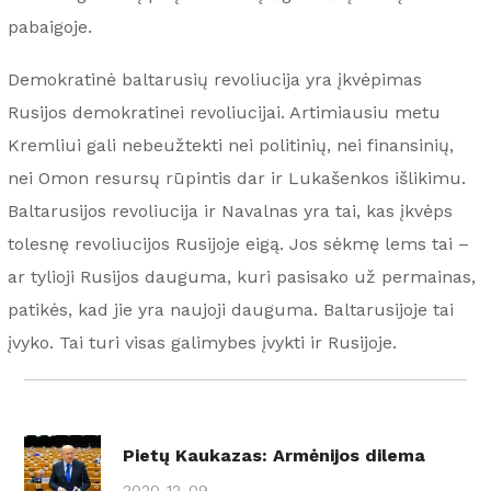
pabaigoje.
Demokratinė baltarusių revoliucija yra įkvėpimas
Rusijos demokratinei revoliucijai. Artimiausiu metu
Kremliui gali nebeužtekti nei politinių, nei finansinių,
nei Omon resursų rūpintis dar ir Lukašenkos išlikimu.
Baltarusijos revoliucija ir Navalnas yra tai, kas įkvėps
tolesnę revoliucijos Rusijoje eigą. Jos sėkmę lems tai –
ar tylioji Rusijos dauguma, kuri pasisako už permainas,
patikės, kad jie yra naujoji dauguma. Baltarusijoje tai
įvyko. Tai turi visas galimybes įvykti ir Rusijoje.
Pietų Kaukazas: Armėnijos dilema
2020-12-09