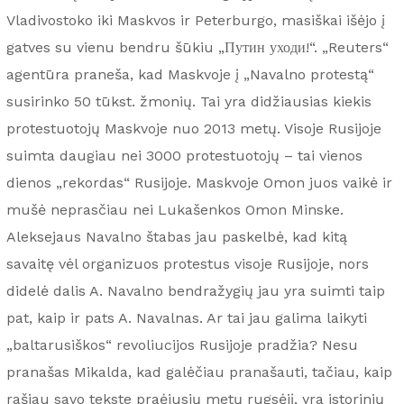
Vladivostoko iki Maskvos ir Peterburgo, masiškai išėjo į
gatves su vienu bendru šūkiu „Путин уходи!“. „Reuters“
agentūra praneša, kad Maskvoje į „Navalno protestą“
susirinko 50 tūkst. žmonių. Tai yra didžiausias kiekis
protestuotojų Maskvoje nuo 2013 metų. Visoje Rusijoje
suimta daugiau nei 3000 protestuotojų – tai vienos
dienos „rekordas“ Rusijoje. Maskvoje Omon juos vaikė ir
mušė neprasčiau nei Lukašenkos Omon Minske.
Aleksejaus Navalno štabas jau paskelbė, kad kitą
savaitę vėl organizuos protestus visoje Rusijoje, nors
didelė dalis A. Navalno bendražygių jau yra suimti taip
pat, kaip ir pats A. Navalnas. Ar tai jau galima laikyti
„baltarusiškos“ revoliucijos Rusijoje pradžia? Nesu
pranašas Mikalda, kad galėčiau pranašauti, tačiau, kaip
rašiau savo tekste praėjusių metų rugsėjį, yra istorinių