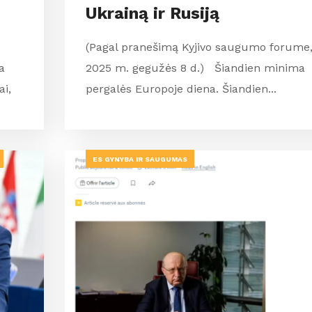
Ukrainą ir Rusiją
(Pagal pranešimą Kyjivo saugumo forume
a
2025 m. gegužės 8 d.) Šiandien minima
i,
pergalės Europoje diena. Šiandien...
ES GYNYBA IR SAUGUMAS