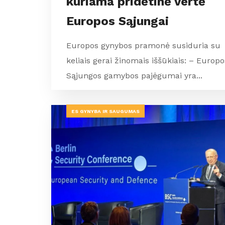
kuriama pridėtinė vertė
Europos Sąjungai
Europos gynybos pramonė susiduria su
keliais gerai žinomais iššūkiais: – Europo
Sąjungos gamybos pajėgumai yra...
ES GYNYBA IR SAUGUMAS