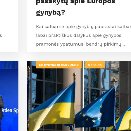
pasakytų apie Europos
gynybą?
Kai kalbame apie gynybą, paprastai kalb
s
labai praktiškus dalykus apie gynybos
pramonės ypatumus, bendrų pirkimų...
ES GYNYBA IR SAUGUMAS
UKRAINA