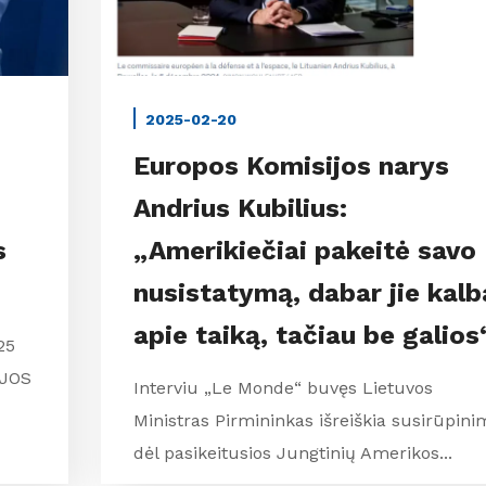
2025-02-20
Europos Komisijos narys
Andrius Kubilius:
s
„Amerikiečiai pakeitė savo
nusistatymą, dabar jie kalb
apie taiką, tačiau be galios
25
IJOS
Interviu „Le Monde“ buvęs Lietuvos
Ministras Pirmininkas išreiškia susirūpini
dėl pasikeitusios Jungtinių Amerikos...