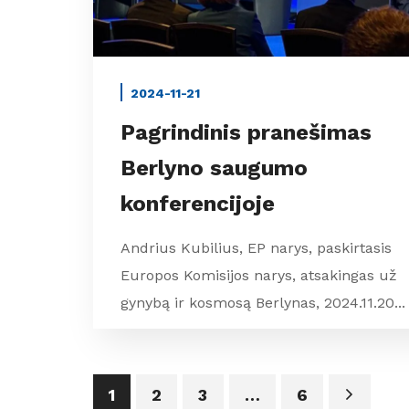
2024-11-21
Pagrindinis pranešimas
Berlyno saugumo
konferencijoje
Andrius Kubilius, EP narys, paskirtasis
Europos Komisijos narys, atsakingas už
gynybą ir kosmosą Berlynas, 2024.11.20...
1
2
3
…
6