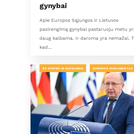
gynybai
Apie Europos Sąjungos ir Lietuvos
pasirengimą gynybai pastaruoju metu yr
daug kalbama. Ir daroma yra nemažai. Ta
kad...
ES GYNYBA IR SAUGUMAS
EUROPOS PARLAMENTAS