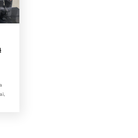
ą
a
i,