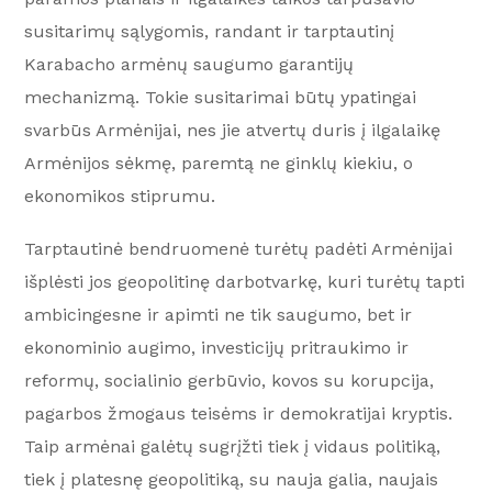
susitarimų sąlygomis, randant ir tarptautinį
Karabacho armėnų saugumo garantijų
mechanizmą. Tokie susitarimai būtų ypatingai
svarbūs Armėnijai, nes jie atvertų duris į ilgalaikę
Armėnijos sėkmę, paremtą ne ginklų kiekiu, o
ekonomikos stiprumu.
Tarptautinė bendruomenė turėtų padėti Armėnijai
išplėsti jos geopolitinę darbotvarkę, kuri turėtų tapti
ambicingesne ir apimti ne tik saugumo, bet ir
ekonominio augimo, investicijų pritraukimo ir
reformų, socialinio gerbūvio, kovos su korupcija,
pagarbos žmogaus teisėms ir demokratijai kryptis.
Taip armėnai galėtų sugrįžti tiek į vidaus politiką,
tiek į platesnę geopolitiką, su nauja galia, naujais