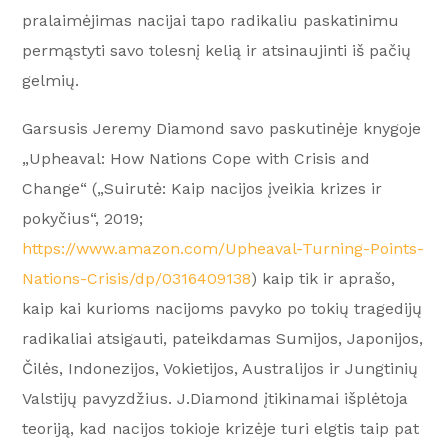
pralaimėjimas nacijai tapo radikaliu paskatinimu
permąstyti savo tolesnį kelią ir atsinaujinti iš pačių
gelmių.
Garsusis Jeremy Diamond savo paskutinėje knygoje
„Upheaval: How Nations Cope with Crisis and
Change“ („Suirutė: Kaip nacijos įveikia krizes ir
pokyčius“, 2019;
https://www.amazon.com/Upheaval-Turning-Points-
Nations-Crisis/dp/0316409138
) kaip tik ir aprašo,
kaip kai kurioms nacijoms pavyko po tokių tragedijų
radikaliai atsigauti, pateikdamas Sumijos, Japonijos,
Čilės, Indonezijos, Vokietijos, Australijos ir Jungtinių
Valstijų pavyzdžius. J.Diamond įtikinamai išplėtoja
teoriją, kad nacijos tokioje krizėje turi elgtis taip pat