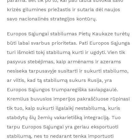
parama. Bet tik po to, kai pati tauta suvokia savo
krizės gilumines priežastis ir sutaria dėl naujos
savo nacionalinės strategijos kontūrų.
Europos Sąjungai stabilumas Pietų Kaukaze turėtų
būti labai svarbus prioritetas. Pati Europos Sąjunga
turi išmokti tokį stabilumą kurti ir ugdyti. Vien tik
pasyvus stebėjimas, kaip armėnams ir azerams
nesiseka tarpusavyje susitarti ir sukurti stabilumo,
ar viltis, kad tą stabilumą sukurs Rusija, yra
Europos Sąjungos trumparegiška saviapgaulė.
Kremlius buvusios imperijos pakraščiuose rūpinasi
tik tuo, kaip sukurti ilgalaikį nestabilumą, kuris
stabdytų šių žemių vakarietišką integraciją. Tuo
tarpu Europos Sąjungai yra geriau eksportuoti
stabilumą, nes to nedarant tenka importuoti