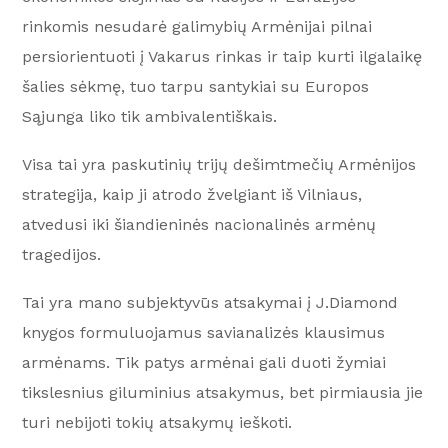
rinkomis nesudarė galimybių Armėnijai pilnai
persiorientuoti į Vakarus rinkas ir taip kurti ilgalaikę
šalies sėkmę, tuo tarpu santykiai su Europos
Sąjunga liko tik ambivalentiškais.
Visa tai yra paskutinių trijų dešimtmečių Armėnijos
strategija, kaip ji atrodo žvelgiant iš Vilniaus,
atvedusi iki šiandieninės nacionalinės armėnų
tragedijos.
Tai yra mano subjektyvūs atsakymai į J.Diamond
knygos formuluojamus savianalizės klausimus
armėnams. Tik patys armėnai gali duoti žymiai
tikslesnius giluminius atsakymus, bet pirmiausia jie
turi nebijoti tokių atsakymų ieškoti.