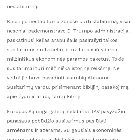
nestabilumą.
Kaip ilgo nestabilumo zonose kurti stabilumą, visai
neseniai pademonstravo D. Trumpo administracija,
paskatinusi kelias arabų šalis pasirašyti taikos
susitarimus su Izraeliu, ir už tai pasiūlydama
milžiniškus ekonominės paramos paketus. Tokie
susitarimai turi milžinišką istorinę reikšmę. Ne
veltui jie buvo pavadinti skambių Abraomo
Susitarimų vardu, prisimenant biblijinį pasakojimą
apie žydų ir arabų tautų kilmę.
Europos Sąjunga galėtų, sekdama JAV pavyzdžiu,
panašaus pobūdžio susitarimus pasiūlyti
armėnams ir azerams. Su gausiais ekonominės
paramos planais ir ilgalaikės taikos tarpusavio