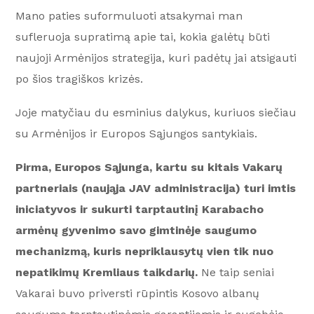
Mano paties suformuluoti atsakymai man
sufleruoja supratimą apie tai, kokia galėtų būti
naujoji Armėnijos strategija, kuri padėtų jai atsigauti
po šios tragiškos krizės.
Joje matyčiau du esminius dalykus, kuriuos siečiau
su Armėnijos ir Europos Sąjungos santykiais.
Pirma, Europos Sąjunga, kartu su kitais Vakarų
partneriais (naująja JAV administracija) turi imtis
iniciatyvos ir sukurti tarptautinį Karabacho
armėnų gyvenimo savo gimtinėje saugumo
mechanizmą, kuris nepriklausytų vien tik nuo
nepatikimų Kremliaus taikdarių.
Ne taip seniai
Vakarai buvo priversti rūpintis Kosovo albanų