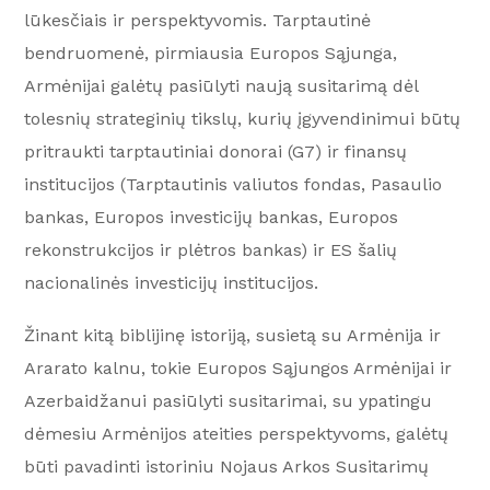
lūkesčiais ir perspektyvomis. Tarptautinė
bendruomenė, pirmiausia Europos Sąjunga,
Armėnijai galėtų pasiūlyti naują susitarimą dėl
tolesnių strateginių tikslų, kurių įgyvendinimui būtų
pritraukti tarptautiniai donorai (G7) ir finansų
institucijos (Tarptautinis valiutos fondas, Pasaulio
bankas, Europos investicijų bankas, Europos
rekonstrukcijos ir plėtros bankas) ir ES šalių
nacionalinės investicijų institucijos.
Žinant kitą biblijinę istoriją, susietą su Armėnija ir
Ararato kalnu, tokie Europos Sąjungos Armėnijai ir
Azerbaidžanui pasiūlyti susitarimai, su ypatingu
dėmesiu Armėnijos ateities perspektyvoms, galėtų
būti pavadinti istoriniu Nojaus Arkos Susitarimų