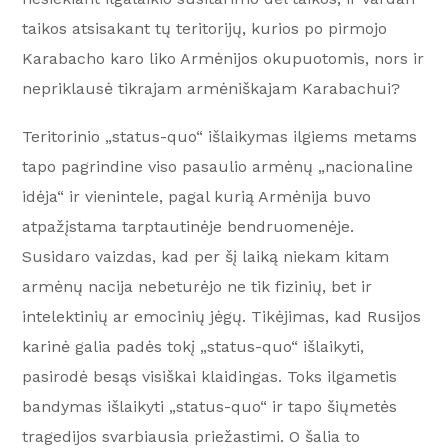
taikos atsisakant tų teritorijų, kurios po pirmojo
Karabacho karo liko Armėnijos okupuotomis, nors ir
nepriklausė tikrajam armėniškajam Karabachui?
Teritorinio „status-quo“ išlaikymas ilgiems metams
tapo pagrindine viso pasaulio armėnų „nacionaline
idėja“ ir vienintele, pagal kurią Armėnija buvo
atpažįstama tarptautinėje bendruomenėje.
Susidaro vaizdas, kad per šį laiką niekam kitam
armėnų nacija nebeturėjo ne tik fizinių, bet ir
intelektinių ar emocinių jėgų. Tikėjimas, kad Rusijos
karinė galia padės tokį „status-quo“ išlaikyti,
pasirodė besąs visiškai klaidingas. Toks ilgametis
bandymas išlaikyti „status-quo“ ir tapo šiųmetės
tragedijos svarbiausia priežastimi. O šalia to