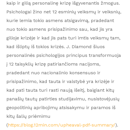
kaip ir gilią personalinę krizę išgyvenantis žmogus.
Psichologai žino net 12 esminių veiksmų ir veiksnių,
kurie lemia tokio asmens atsigavimą, pradedant
nuo tokio asmens prisipažinimo sau, kad jis yra
gilioje krizėje ir kad jis pats turi imtis veiksmų tam,
kad išliptų iš tokios krizės. J. Diamond šiuos
personalinės psichologijos principus transformuoja
į 12 taisyklių krizę patiriančioms nacijoms,
pradedant nuo nacionalinio konsensuso ir
prisipažinimo, kad tauta ir valstybė yra krizėje ir
kad pati tauta turi rasti naują išeitį, baigiant kitų
panašių tautų patirties studijavimu, nusistovėjusių
geopolitinių apribojimų atsisakymu ir paramos iš
kitų šalių priėmimu
(
https://blog.12min.com/upheaval-pdf-summary/
).