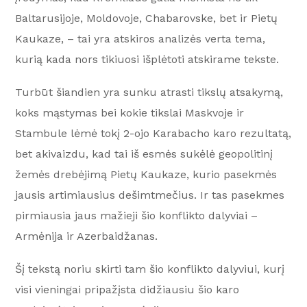
Baltarusijoje, Moldovoje, Chabarovske, bet ir Pietų
Kaukaze, – tai yra atskiros analizės verta tema,
kurią kada nors tikiuosi išplėtoti atskirame tekste.
Turbūt šiandien yra sunku atrasti tikslų atsakymą,
koks mąstymas bei kokie tikslai Maskvoje ir
Stambule lėmė tokį 2-ojo Karabacho karo rezultatą,
bet akivaizdu, kad tai iš esmės sukėlė geopolitinį
žemės drebėjimą Pietų Kaukaze, kurio pasekmės
jausis artimiausius dešimtmečius. Ir tas pasekmes
pirmiausia jaus mažieji šio konflikto dalyviai –
Armėnija ir Azerbaidžanas.
Šį tekstą noriu skirti tam šio konflikto dalyviui, kurį
visi vieningai pripažįsta didžiausiu šio karo