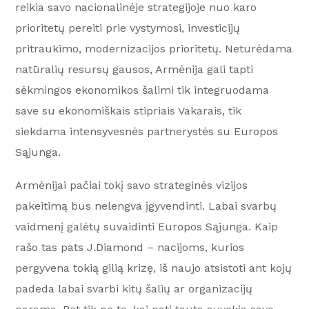
reikia savo nacionalinėje strategijoje nuo karo
prioritetų pereiti prie vystymosi, investicijų
pritraukimo, modernizacijos prioritetų. Neturėdama
natūralių resursų gausos, Armėnija gali tapti
sėkmingos ekonomikos šalimi tik integruodama
save su ekonomiškais stipriais Vakarais, tik
siekdama intensyvesnės partnerystės su Europos
Sąjunga.
Armėnijai pačiai tokį savo strateginės vizijos
pakeitimą bus nelengva įgyvendinti. Labai svarbų
vaidmenį galėtų suvaidinti Europos Sąjunga. Kaip
rašo tas pats J.Diamond – nacijoms, kurios
pergyvena tokią gilią krizę, iš naujo atsistoti ant kojų
padeda labai svarbi kitų šalių ar organizacijų