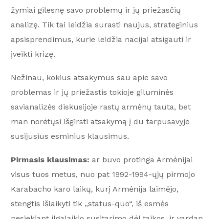
žymiai gilesnę savo problemų ir jų priežasčių
analizę. Tik tai leidžia surasti naujus, strateginius
apsisprendimus, kurie leidžia nacijai atsigauti ir
įveikti krizę.
Nežinau, kokius atsakymus sau apie savo
problemas ir jų priežastis tokioje giluminės
savianalizės diskusijoje rastų armėnų tauta, bet
man norėtųsi išgirsti atsakymą į du tarpusavyje
susijusius esminius klausimus.
Pirmasis klausimas:
ar buvo protinga Armėnijai
visus tuos metus, nuo pat 1992-1994-ųjų pirmojo
Karabacho karo laikų, kurį Armėnija laimėjo,
stengtis išlaikyti tik „status-quo“, iš esmės
nesiekiant ilgalaikio susitarimo dėl taikos, ir vardan