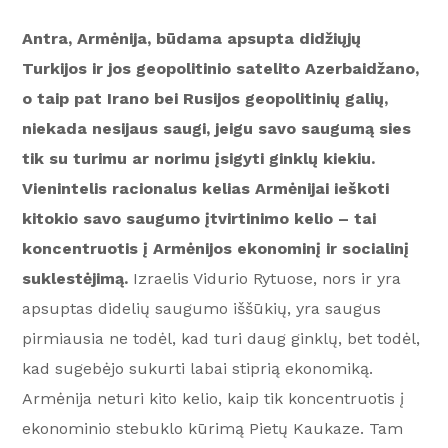
Antra, Armėnija, būdama apsupta didžiųjų
Turkijos ir jos geopolitinio satelito Azerbaidžano,
o taip pat Irano bei Rusijos geopolitinių galių,
niekada nesijaus saugi, jeigu savo saugumą sies
tik su turimu ar norimu įsigyti ginklų kiekiu.
Vienintelis racionalus kelias Armėnijai ieškoti
kitokio savo saugumo įtvirtinimo kelio – tai
koncentruotis į Armėnijos ekonominį ir socialinį
suklestėjimą.
Izraelis Vidurio Rytuose, nors ir yra
apsuptas didelių saugumo iššūkių, yra saugus
pirmiausia ne todėl, kad turi daug ginklų, bet todėl,
kad sugebėjo sukurti labai stiprią ekonomiką.
Armėnija neturi kito kelio, kaip tik koncentruotis į
ekonominio stebuklo kūrimą Pietų Kaukaze. Tam