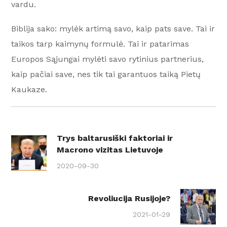
vardu.
Biblija sako: mylėk artimą savo, kaip pats save. Tai ir
taikos tarp kaimynų formulė. Tai ir patarimas
Europos Sąjungai mylėti savo rytinius partnerius,
kaip pačiai save, nes tik tai garantuos taiką Pietų
Kaukaze.
Trys baltarusiški faktoriai ir
Macrono vizitas Lietuvoje
2020-09-30
Revoliucija Rusijoje?
2021-01-29