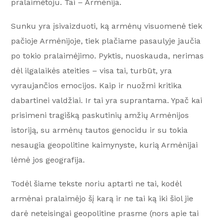
pralaimėtoju. Tai – Armėnija.
Sunku yra įsivaizduoti, ką armėnų visuomenė tiek
pačioje Armėnijoje, tiek plačiame pasaulyje jaučia
po tokio pralaimėjimo. Pyktis, nuoskauda, nerimas
dėl ilgalaikės ateities – visa tai, turbūt, yra
vyraujančios emocijos. Kaip ir nuožmi kritika
dabartinei valdžiai. Ir tai yra suprantama. Ypač kai
prisimeni tragišką paskutinių amžių Armėnijos
istoriją, su armėnų tautos genocidu ir su tokia
nesaugia geopolitine kaimynyste, kurią Armėnijai
lėmė jos geografija.
Todėl šiame tekste noriu aptarti ne tai, kodėl
armėnai pralaimėjo šį karą ir ne tai ką iki šiol jie
darė neteisingai geopolitine prasme (nors apie tai