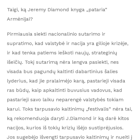
Taigi, ką Jeremy Diamond knyga „pataria“
Armėnijai?
Pirmiausia siekti nacionalinio sutarimo ir
supratimo, kad valstybė ir nacija yra gilioje krizėje,
ir kad tenka patiems ieškoti naujų, strateginių
išeičių. Tokį sutarimą nėra lengva pasiekti, nes
visada bus pagundų kaltinti dabartinius šalies
lyderius, kad jie pralaimėjo karą, pastarieji visada
ras būdų, kaip apkaltinti buvusius vadovus, kad
pastarieji savo laiku neparengė valstybės tokiam
karui. Toks tarpusavio kaltinimų „festivalis“ nėra tai,
ką rekomenduoja daryti J.Diamond ir ką darė kitos
nacijos, kurios iš tokių krizių išėjo sustiprėjusios.
Jos sugebėjo išvengti tarpusavio kaltinimų ir nueiti į