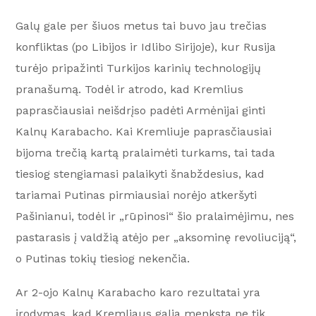
Galų gale per šiuos metus tai buvo jau trečias
konfliktas (po Libijos ir Idlibo Sirijoje), kur Rusija
turėjo pripažinti Turkijos karinių technologijų
pranašumą. Todėl ir atrodo, kad Kremlius
paprasčiausiai neišdrįso padėti Armėnijai ginti
Kalnų Karabacho. Kai Kremliuje paprasčiausiai
bijoma trečią kartą pralaimėti turkams, tai tada
tiesiog stengiamasi palaikyti šnabždesius, kad
tariamai Putinas pirmiausiai norėjo atkeršyti
Pašinianui, todėl ir „rūpinosi“ šio pralaimėjimu, nes
pastarasis į valdžią atėjo per „aksominę revoliuciją“,
o Putinas tokių tiesiog nekenčia.
Ar 2-ojo Kalnų Karabacho karo rezultatai yra
įrodymas, kad Kremliaus galia menksta ne tik