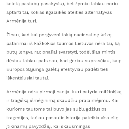
keletą pastabų pasakysiu), bet žymiai labiau noriu
aptarti tai, kokias ilgalaikės ateities alternatyvas
Armėnija turi.
Žinau, kad kai pergyveni tokią nacionalinę krizę,
patarimai iš kažkokios tolimos Lietuvos nėra tai, ką
būtų lengva racionaliai svarstyti, todėl šias mintis
dėstau labiau pats sau, kad geriau suprasčiau, kaip
Europos Sąjunga galėtų efektyviau padėti tiek
iškentėjusiai tautai.
Armėnija nėra pirmoji nacija, kuri patyria milžinišką
ir tragišką išmėginimą skaudžiu pralaimėjimu. Kai
kurioms tautoms tai buvo jas sužlugdžiusios
tragedijos, tačiau pasaulio istorija pateikia visa eilę
įtikinamų pavyzdžių, kai skausmingas