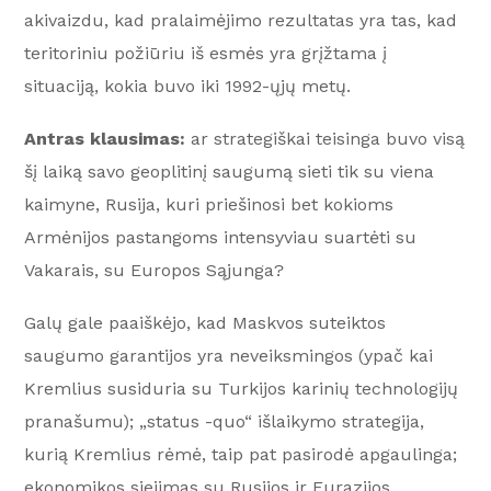
akivaizdu, kad pralaimėjimo rezultatas yra tas, kad
teritoriniu požiūriu iš esmės yra grįžtama į
situaciją, kokia buvo iki 1992-ųjų metų.
Antras klausimas:
ar strategiškai teisinga buvo visą
šį laiką savo geoplitinį saugumą sieti tik su viena
kaimyne, Rusija, kuri priešinosi bet kokioms
Armėnijos pastangoms intensyviau suartėti su
Vakarais, su Europos Sąjunga?
Galų gale paaiškėjo, kad Maskvos suteiktos
saugumo garantijos yra neveiksmingos (ypač kai
Kremlius susiduria su Turkijos karinių technologijų
pranašumu); „status -quo“ išlaikymo strategija,
kurią Kremlius rėmė, taip pat pasirodė apgaulinga;
ekonomikos siejimas su Rusijos ir Eurazijos