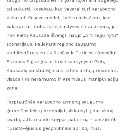
saugumo tarptautinėmis garantijomis ir sugebėjo
tai sukurti. Nesakau, kad Vakarai turi Karabache
pakartoti Kosovo modelį, tačiau akivaizdu, kad
Vakarai turi imtis žymiai aktyvesnio vaidmens, jei
nori Pietų Kaukaze išvengti naujo „Artimųjų Rytų“
scenarijaus. Paliekant regiono saugumo
architektūrą vien tik Rusijos ir Turkijos rūpesčiui,
Europos Sąjungos artimoji kaimynystė Pietų
Kaukaze, su strateginiais naftos ir dujų resursais,
visada liks neramumo ir Kremliaus manipuliacijų
zona.
Tarptautinės Karabacho armėnų saugumo
garantijos leistų Armėnijai įsiklausyti į dar vieną
svarbų J.Diamondo knygos patarimą – peržiūrėti
nusistovėjusius geopolitinius apribojimus.