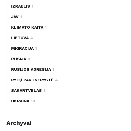
IZRAELIS
1
JAV
1
KLIMATO KAITA
1
LIETUVA
4
MIGRACIJA
1
RUSIJA
9
RUSIJOS AGRESIJA
1
RYTŲ PARTNERYSTĖ
4
SAKARTVELAS
1
UKRAINA
10
Archyvai