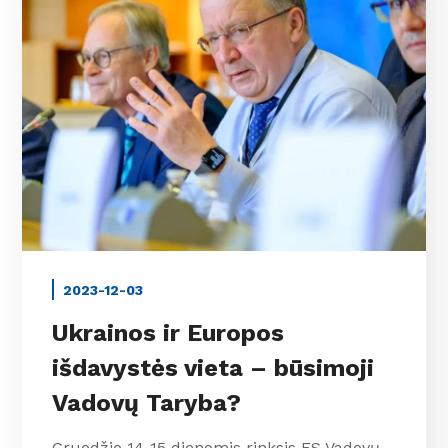
2023-12-03
Ukrainos ir Europos
išdavystės vieta – būsimoji
Vadovų Taryba?
Gruodžio 14-15 dienomis rinksis ES Vadovų