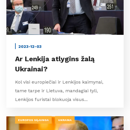
2023-12-03
Ar Lenkija atlygins žalą
Ukrainai?
Kol visi europiečiai ir Lenkijos kaimynai,
tame tarpe ir Lietuva, mandagiai tyli,
Lenkijos furistai blokuoja visus...
EUROPOS SĄJUNGA
UKRAINA