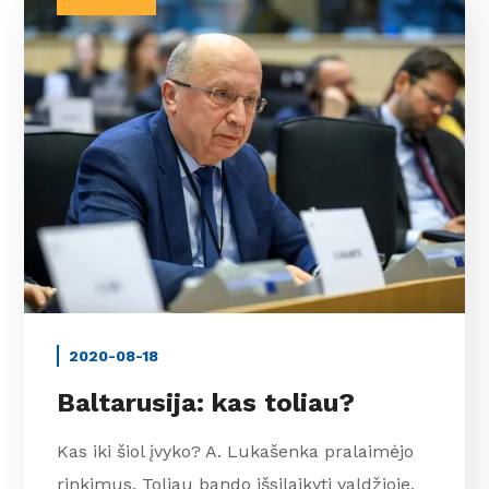
BALTARUSIJA
2020-08-18
Baltarusija: kas toliau?
Kas iki šiol įvyko? A. Lukašenka pralaimėjo
rinkimus. Toliau bando išsilaikyti valdžioje,