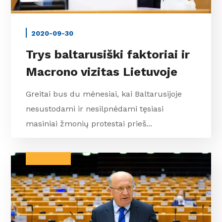
2020-09-30
Trys baltarusiški faktoriai ir
Macrono vizitas Lietuvoje
Greitai bus du mėnesiai, kai Baltarusijoje
nesustodami ir nesilpnėdami tęsiasi
masiniai žmonių protestai prieš...
BALTARUSIJA