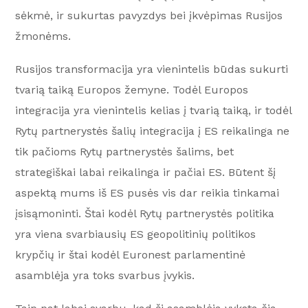
sėkmė, ir sukurtas pavyzdys bei įkvėpimas Rusijos
žmonėms.
Rusijos transformacija yra vienintelis būdas sukurti
tvarią taiką Europos žemyne. Todėl Europos
integracija yra vienintelis kelias į tvarią taiką, ir todėl
Rytų partnerystės šalių integracija į ES reikalinga ne
tik pačioms Rytų partnerystės šalims, bet
strategiškai labai reikalinga ir pačiai ES. Būtent šį
aspektą mums iš ES pusės vis dar reikia tinkamai
įsisąmoninti. Štai kodėl Rytų partnerystės politika
yra viena svarbiausių ES geopolitinių politikos
krypčių ir štai kodėl Euronest parlamentinė
asamblėja yra toks svarbus įvykis.