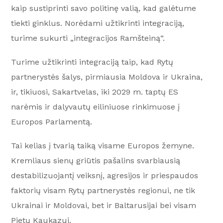
kaip sustiprinti savo politinę valią, kad galėtume
tiekti ginklus. Norėdami užtikrinti integraciją,
turime sukurti „integracijos Ramšteiną“.
Turime užtikrinti integraciją taip, kad Rytų
partnerystės šalys, pirmiausia Moldova ir Ukraina,
ir, tikiuosi, Sakartvelas, iki 2029 m. taptų ES
narėmis ir dalyvautų eiliniuose rinkimuose į
Europos Parlamentą.
Tai kelias į tvarią taiką visame Europos žemyne.
Kremliaus sienų griūtis pašalins svarbiausią
destabilizuojantį veiksnį, agresijos ir priespaudos
faktorių visam Rytų partnerystės regionui, ne tik
Ukrainai ir Moldovai, bet ir Baltarusijai bei visam
Pietų Kaukazui.