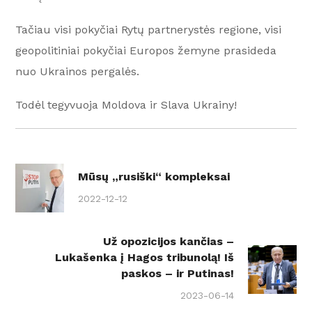
Tačiau visi pokyčiai Rytų partnerystės regione, visi
geopolitiniai pokyčiai Europos žemyne prasideda
nuo Ukrainos pergalės.
Todėl tegyvuoja Moldova ir Slava Ukrainy!
Mūsų „rusiški“ kompleksai
2022-12-12
Už opozicijos kančias –
Lukašenka į Hagos tribunolą! Iš
paskos – ir Putinas!
2023-06-14