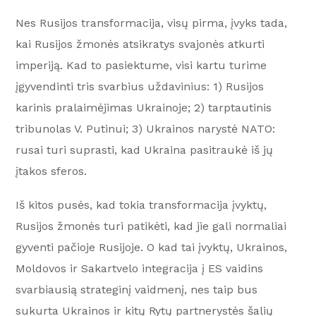
Nes Rusijos transformacija, visų pirma, įvyks tada,
kai Rusijos žmonės atsikratys svajonės atkurti
imperiją. Kad to pasiektume, visi kartu turime
įgyvendinti tris svarbius uždavinius: 1) Rusijos
karinis pralaimėjimas Ukrainoje; 2) tarptautinis
tribunolas V. Putinui; 3) Ukrainos narystė NATO:
rusai turi suprasti, kad Ukraina pasitraukė iš jų
įtakos sferos.
Iš kitos pusės, kad tokia transformacija įvyktų,
Rusijos žmonės turi patikėti, kad jie gali normaliai
gyventi pačioje Rusijoje. O kad tai įvyktų, Ukrainos,
Moldovos ir Sakartvelo integracija į ES vaidins
svarbiausią strateginį vaidmenį, nes taip bus
sukurta Ukrainos ir kitų Rytų partnerystės šalių