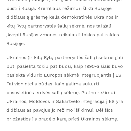
plisti į Rusiją. Kremliaus režimui išlikti Rusijoje
didžiausią grėsmę kelia demokratinės Ukrainos ir
kitų Rytų partnerystės šalių sėkmė, nes tai gali
įkvėpti Rusijos žmones reikalauti tokios pat raidos
Rusijoje.
Ukrainos (ir kitų Rytų partnerystės šalių) sėkmė gali
būti pasiekta tokiu pat būdu, kaip 1990-aisiais buvo
pasiekta Vidurio Europos sėkmė integruojantis į ES.
Tai vienintelis būdas, kaip galima sukurti
posovietinės erdvės šalių sėkmę. Putino režimui
Ukrainos, Moldovos ir Sakartvelo integracija į ES yra
didžiausias pavojus jo režimo išlikimui. Dėl šios
priežasties jis pradėjo karą prieš Ukrainos sėkmę.