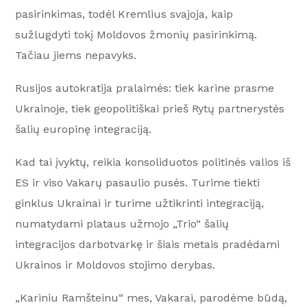
pasirinkimas, todėl Kremlius svajoja, kaip
sužlugdyti tokį Moldovos žmonių pasirinkimą.
Tačiau jiems nepavyks.
Rusijos autokratija pralaimės: tiek karine prasme
Ukrainoje, tiek geopolitiškai prieš Rytų partnerystės
šalių europinę integraciją.
Kad tai įvyktų, reikia konsoliduotos politinės valios iš
ES ir viso Vakarų pasaulio pusės. Turime tiekti
ginklus Ukrainai ir turime užtikrinti integraciją,
numatydami plataus užmojo „Trio“ šalių
integracijos darbotvarkę ir šiais metais pradėdami
Ukrainos ir Moldovos stojimo derybas.
„Kariniu Ramšteinu“ mes, Vakarai, parodėme būdą,