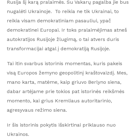
Rusija šį karą pralaimės. Su Vakarų pagalba jie bus
nugalėti Ukrainoje. To reikia ne tik Ukrainai, to
reikia visam demokratiniam pasauliui, ypač
demokratinei Europai. Ir toks pralaimėjimas atneš
autokratijos Rusijoje žlugimą, o tai atvers duris
transformacijai atgal į demokratiją Rusijoje.
Tai itin svarbus istorinis momentas, kuris pakeis
visą Europos žemyno geopolitinį kraštovaizdį. Mes,
mano karta, matėme, kaip griuvo Berlyno siena,
dabar artėjame prie tokios pat istorinės reikšmės
momento, kai grius Kremliaus autoritarinio,
agresyvaus režimo siena.
Ir šis istorinis pokytis išskirtinai priklauso nuo
Ukrainos.