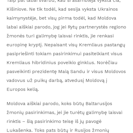
Taip pat labai svarbu, kad ši asamblėja vyksta čia,
Kišiniove. Ne tik todėl, kad sesija vyksta Ukrainos
kaimynystėje, bet visų pirma todėl, kad Moldova
labai aiškiai parodo, jog jei Rytų partnerystės regiono
žmonės turi galimybę laisvai rinktis, jie renkasi
europinę kryptį. Nepaisant visų Kremliaus pastangų
pasipriešinti tokiam pasirinkimui pasitelkiant visus
Kremliaus hibridinius poveikio ginklus. Norėčiau
pasveikinti prezidentę Maią Sandu ir visus Moldovos
vadovus už puikų darbą, atvedusį Moldovą į
Europos kelią.
Moldova aiškiai parodo, koks būtų Baltarusijos
žmonių pasirinkimas, jei jie turėtų galimybę laisvai
rinktis – šią pasirinkimo teisę iš jų pavogė
Lukašenka. Toks pats būtų ir Rusijos žmonių