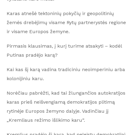
Karas atnešė tektoninių pokyčių ir geopolitinių
žemės drebėjimų visame Rytų partnerystės regione
ir visame Europos žemyne.
Pirmasis klausimas, į kurį turime atsakyti – kodėl
Putinas pradėjo karą?
Kai kas šį karą vadina tradiciniu neoimperiniu arba
kolonijiniu karu.
Norėčiau pabrėžti, kad tai žlungančios autokratijos
karas prieš neišvengiamą demokratijos plitimą
rytinėje Europos žemyno dalyje. Vadinčiau jį
„Kremliaus režimo išlikimo karu“.
Kremlius pradėjo šį karą, kad neleistų demokratijai