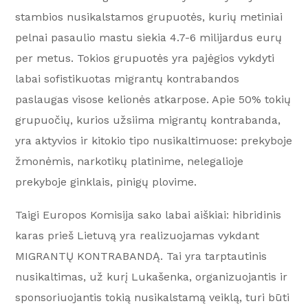
stambios nusikalstamos grupuotės, kurių metiniai
pelnai pasaulio mastu siekia 4.7-6 milijardus eurų
per metus. Tokios grupuotės yra pajėgios vykdyti
labai sofistikuotas migrantų kontrabandos
paslaugas visose kelionės atkarpose. Apie 50% tokių
grupuočių, kurios užsiima migrantų kontrabanda,
yra aktyvios ir kitokio tipo nusikaltimuose: prekyboje
žmonėmis, narkotikų platinime, nelegalioje
prekyboje ginklais, pinigų plovime.
Taigi Europos Komisija sako labai aiškiai: hibridinis
karas prieš Lietuvą yra realizuojamas vykdant
MIGRANTŲ KONTRABANDĄ. Tai yra tarptautinis
nusikaltimas, už kurį Lukašenka, organizuojantis ir
sponsoriuojantis tokią nusikalstamą veiklą, turi būti