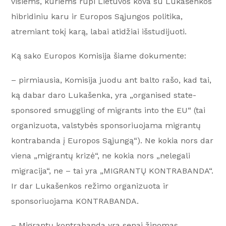
visiems, kuriems rūpi Lietuvos kova su Lukašenkos
hibridiniu karu ir Europos Sąjungos politika,
atremiant tokį karą, labai atidžiai išstudijuoti.
Ką sako Europos Komisija šiame dokumente:
– pirmiausia, Komisija juodu ant balto rašo, kad tai,
ką dabar daro Lukašenka, yra „organised state-
sponsored smuggling of migrants into the EU“ (tai
organizuota, valstybės sponsoriuojama migrantų
kontrabanda į Europos Sąjungą“). Ne kokia nors dar
viena „migrantų krizė“, ne kokia nors „nelegali
migracija“, ne – tai yra „MIGRANTŲ KONTRABANDA“.
Ir dar Lukašenkos režimo organizuota ir
sponsoriuojama KONTRABANDA.
– Migrantų kontrabanda yra senai žinomas