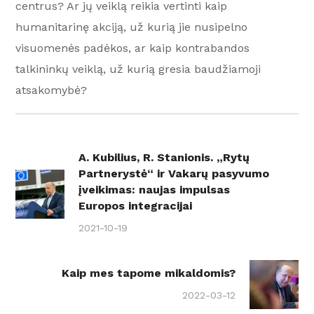
centrus? Ar jų veiklą reikia vertinti kaip
humanitarinę akciją, už kurią jie nusipelno
visuomenės padėkos, ar kaip kontrabandos
talkininkų veiklą, už kurią gresia baudžiamoji
atsakomybė?
A. Kubilius, R. Stanionis. „Rytų
Partnerystė“ ir Vakarų pasyvumo
įveikimas: naujas impulsas
Europos integracijai
2021-10-19
Kaip mes tapome mikaldomis?
2022-03-12