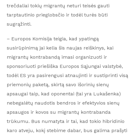
trečdaliai tokių migrantų neturi teisės gauti
tarptautinio prieglobsčio ir todėl turės būti
sugrąžinti.
– Europos Komisija teigia, kad ypatingą
susirūpinimą jai kelia šis naujas reiškinys, kai
migrantų kontrabandą imasi organizuoti ir
sponsoriuoti priešiška Europos Sąjungai valstybė,
todėl ES yra pasirengusi atnaujinti ir sustiprinti visą
priemonių paketą, skirtą savo išorinių sienų
apsaugai taip, kad oponentai (tai yra Lukašenka)
nebegalėtų naudotis bendros ir efektyvios sienų
apsaugos ir kovos su migrantų kontrabanda
trūkumu. Bus numatyta ir tai, kad tokio hibridinio
karo atveju, kokį stebime dabar, bus galima prašyti