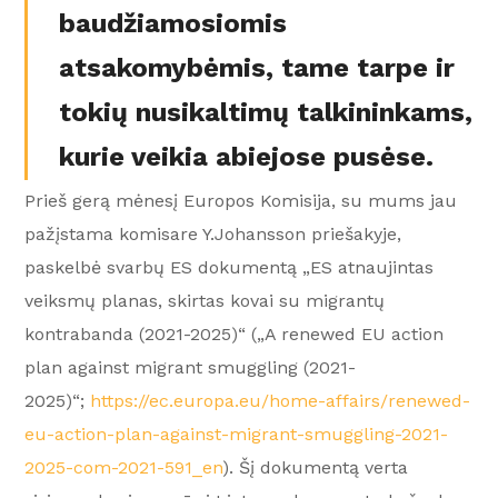
baudžiamosiomis
atsakomybėmis, tame tarpe ir
tokių nusikaltimų talkininkams,
kurie veikia abiejose pusėse.
Prieš gerą mėnesį Europos Komisija, su mums jau
pažįstama komisare Y.Johansson priešakyje,
paskelbė svarbų ES dokumentą „ES atnaujintas
veiksmų planas, skirtas kovai su migrantų
kontrabanda (2021-2025)“ („A renewed EU action
plan against migrant smuggling (2021-
2025)“;
https://ec.europa.eu/home-affairs/renewed-
eu-action-plan-against-migrant-smuggling-2021-
2025-com-2021-591_en
). Šį dokumentą verta