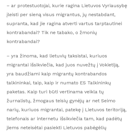
– ar protestuotojai, kurie ragina Lietuvos Vyriausybę
įleisti per sieną visus migrantus, jų nestabdant,
supranta, kad jie ragina atverti vartus tarptautinei
kontrabandai? Tik ne tabako, o žmonių
kontrabandai?
– yra žinoma, kad lietuvių taksistai, kuriuos
migrantai išsikviečia, kad juos nuvežtų į Vokietiją,
yra baudžiami kaip migrantų kontrabandos
talkininkai, taip, kaip ir numato ES Talkininkų
paketas. Kaip turi būti vertinama veikla tų
žurnalistų, žmogaus teisių gynėjų ar net Seimo
narių, kuriuos migrantai, patekę į Lietuvos teritoriją,
telefonais ar internetu išsikviečia tam, kad padėtų
jiems neteisėtai pasiekti Lietuvos pabėgėlių