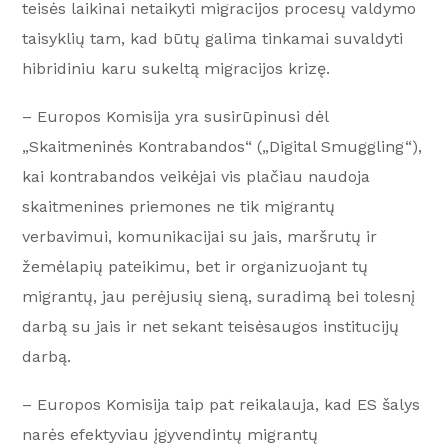
teisės laikinai netaikyti migracijos procesų valdymo
taisyklių tam, kad būtų galima tinkamai suvaldyti
hibridiniu karu sukeltą migracijos krizę.
– Europos Komisija yra susirūpinusi dėl
„Skaitmeninės Kontrabandos“ („Digital Smuggling“),
kai kontrabandos veikėjai vis plačiau naudoja
skaitmenines priemones ne tik migrantų
verbavimui, komunikacijai su jais, maršrutų ir
žemėlapių pateikimu, bet ir organizuojant tų
migrantų, jau perėjusių sieną, suradimą bei tolesnį
darbą su jais ir net sekant teisėsaugos institucijų
darbą.
– Europos Komisija taip pat reikalauja, kad ES šalys
narės efektyviau įgyvendintų migrantų