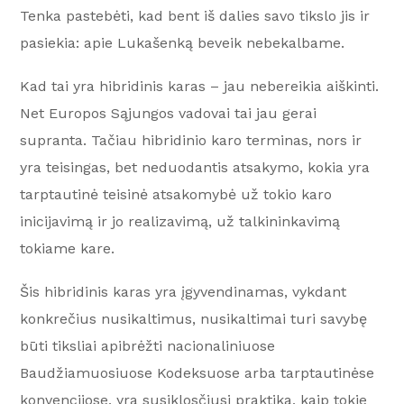
Tenka pastebėti, kad bent iš dalies savo tikslo jis ir
pasiekia: apie Lukašenką beveik nebekalbame.
Kad tai yra hibridinis karas – jau nebereikia aiškinti.
Net Europos Sąjungos vadovai tai jau gerai
supranta. Tačiau hibridinio karo terminas, nors ir
yra teisingas, bet neduodantis atsakymo, kokia yra
tarptautinė teisinė atsakomybė už tokio karo
inicijavimą ir jo realizavimą, už talkininkavimą
tokiame kare.
Šis hibridinis karas yra įgyvendinamas, vykdant
konkrečius nusikaltimus, nusikaltimai turi savybę
būti tiksliai apibrėžti nacionaliniuose
Baudžiamuosiuose Kodeksuose arba tarptautinėse
konvencijose, yra susiklosčiusi praktika, kaip tokie