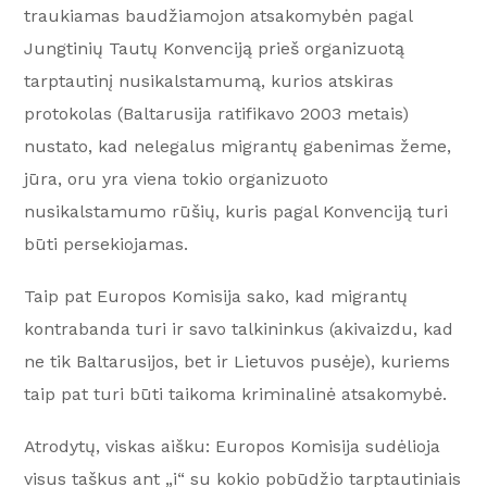
traukiamas baudžiamojon atsakomybėn pagal
Jungtinių Tautų Konvenciją prieš organizuotą
tarptautinį nusikalstamumą, kurios atskiras
protokolas (Baltarusija ratifikavo 2003 metais)
nustato, kad nelegalus migrantų gabenimas žeme,
jūra, oru yra viena tokio organizuoto
nusikalstamumo rūšių, kuris pagal Konvenciją turi
būti persekiojamas.
Taip pat Europos Komisija sako, kad migrantų
kontrabanda turi ir savo talkininkus (akivaizdu, kad
ne tik Baltarusijos, bet ir Lietuvos pusėje), kuriems
taip pat turi būti taikoma kriminalinė atsakomybė.
Atrodytų, viskas aišku: Europos Komisija sudėlioja
visus taškus ant „i“ su kokio pobūdžio tarptautiniais