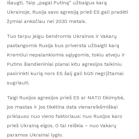
išaugti. Taip „pagal Putiną“ užbaigus karą
Ukrainoje, Rusija savo agresiją prieš ES gali pradėti
žymiai anksčiau nei 2030 metais.
Tuo tarpu jeigu bendromis Ukrainos ir Vakarų
pastangomis Rusija bus priversta užbaigti karą
Kremliui nepalankiomis sąlygomis, tokiu atveju ir
Putino šiandieniniai planai kitu agresijos taikiniu
pasirinkti kurią nors ES šalį gali būti negrįžtamai
sugriauti.
Taigi Rusijos agresijos prieš ES ar NATO tikimybė,
jos mastas ir jos tikėtina data vienareikšmiškai
priklauso nuo vieno faktoriaus: nuo Rusijos karo
prieš Ukrainą eigos. O tai reiškia – nuo Vakarų
paramos Ukrainai lygio.