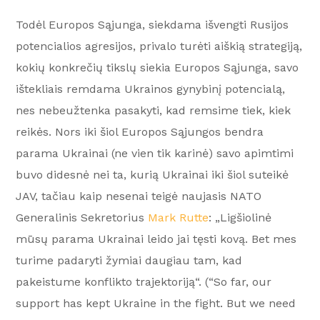
Todėl Europos Sąjunga, siekdama išvengti Rusijos
potencialios agresijos, privalo turėti aiškią strategiją,
kokių konkrečių tikslų siekia Europos Sąjunga, savo
ištekliais remdama Ukrainos gynybinį potencialą,
nes nebeužtenka pasakyti, kad remsime tiek, kiek
reikės. Nors iki šiol Europos Sąjungos bendra
parama Ukrainai (ne vien tik karinė) savo apimtimi
buvo didesnė nei ta, kurią Ukrainai iki šiol suteikė
JAV, tačiau kaip nesenai teigė naujasis NATO
Generalinis Sekretorius
Mark Rutte
: „Ligšiolinė
mūsų parama Ukrainai leido jai tęsti kovą. Bet mes
turime padaryti žymiai daugiau tam, kad
pakeistume konflikto trajektoriją“. (“So far, our
support has kept Ukraine in the fight. But we need