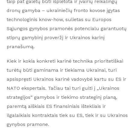
taip pat galėtų būti išplėtota ir įvairių reikalingų
dronų gamyba – ukrainiečių fronto kovose įgytas
technologinis know-how, sulietas su Europos
Sąjungos gynybos pramonės potencialu garantuotų
stiprų gamybinį proveržį ir Ukrainos karinį
pranašumą.
Kiek ir kokia konkreti karinė technika prioritetiškai
turėtų būti gaminama ir tiekiama Ukrainai, turi
apsispręsti Ukrainos karinė vadovybė kartu su ES ir
NATO ekspertais. Tačiau tai turi gulti į „Ukrainos
strategijos“ gamybos ir tiekimo strateginį planą,
paremtą aiškiais ES finansiniais ištekliais ir
ilgalaikiais kontraktais tiek su ES, tiek ir su Ukrainos
gynybos pramone.