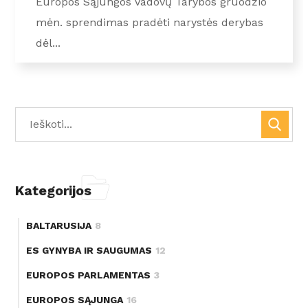
Europos Sąjungos Vadovų Tarybos gruodžio
mėn. sprendimas pradėti narystės derybas
dėl...
Kategorijos
BALTARUSIJA
8
ES GYNYBA IR SAUGUMAS
12
EUROPOS PARLAMENTAS
3
EUROPOS SĄJUNGA
16