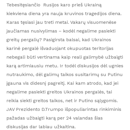
Tebesitęsiančio Rusijos karo prieš Ukrainą
kiekviena diena yra nauja kruvinos tragedijos diena.
Karas tęsiasi jau treti metai. Vakarų visuomenėse
jaučiamas nusivylimas – kodėl negalime pasiekti
greitų pergalių? Pasigirsta balsai, kad Ukrainos
karinė pergalė išvaduojant okupuotas teritorijas
nebegali būti vertinama kaip reali galimybė užbaigti
karą artimiausiu metu. Ir todėl diskusijos dėl ugnies
nutraukimo, dėl galimų taikos susitarimų su Putinu
įgauna vis didesnį pagreitį. Kai kam atrodo, kad jei
negalime pasiekti greitos Ukrainos pergalės, tai
reikia siekti greitos taikos, net ir Putino sąlygomis.
JAV Prezidento D.Trumpo išpopuliarintas rinkiminis
pažadas užbaigti karą per 24 valandas šias
diskusijas dar labiau užkaitina.