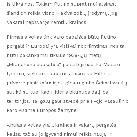
iš Ukrainos. Tokiam Putino supratimui atsirasti
šiandien reikia vieno – akivaizdžių įrodymų, jog
Vakarai nepavargs remti Ukrainos.
Pirmasis kelias link karo pabaigos būtų Putino
pergalė ir Europai yra visiškai nepriimtinas, nes tai
būtų pakankamai tikslus 1938-ųjų metų
„Miuncheno suokalbio“ pakartojimas, kai Vakarų
lyderiai, siekdami tariamos taikos su Hitleriu,
privertė pasiruošusią su ginklu gintis Čekoslovakiją
sutikti su tuo, kad Hitleris okupuos dalį jos
teritorijos. Tai galų gale atvedė prie II-ojo Pasaulinio
karo visame Europos žemyne.
Antrasis kelias yra Ukrainos ir Vakarų pergalės
kelias, tačiau jo įgyvendinimui reikia naujų ir