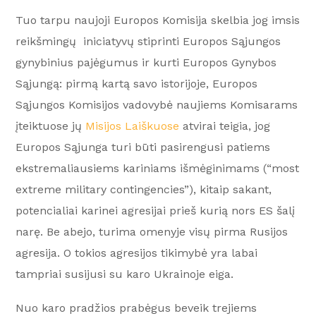
Tuo tarpu naujoji Europos Komisija skelbia jog imsis
reikšmingų iniciatyvų stiprinti Europos Sąjungos
gynybinius pajėgumus ir kurti Europos Gynybos
Sąjungą: pirmą kartą savo istorijoje, Europos
Sąjungos Komisijos vadovybė naujiems Komisarams
įteiktuose jų
Misijos Laiškuose
atvirai teigia, jog
Europos Sąjunga turi būti pasirengusi patiems
ekstremaliausiems kariniams išmėginimams (“most
extreme military contingencies”), kitaip sakant,
potencialiai karinei agresijai prieš kurią nors ES šalį
narę. Be abejo, turima omenyje visų pirma Rusijos
agresija. O tokios agresijos tikimybė yra labai
tampriai susijusi su karo Ukrainoje eiga.
Nuo karo pradžios prabėgus beveik trejiems