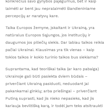
konkrečius savo gynybos pajėgumus, bet ir kaip
laimėti ar bent jau nepralaimėti šiandieniniame
percepcijų ar naratyvų kare.
Taika Europos žemyne, įskaitant ir Ukrainą, yra
natūralus Europos Sąjungos, jos institucijų ir
daugumos jos piliečių siekis. Dar labiau taikos reikia
pačiai Ukrainai. Klausimas yra tik vienas – kaip
tokios taikos ir kokio turinio taikos bus siekiama?
Suprantama, kad teoriškai taika (ar karo pabaiga)
Ukrainoje gali būti pasiekta dviem būdais –
priverčiant Ukrainą pasiduoti, neduodant jai
pakankamai ginklų; arba priešingai – priverčiant
Putiną suprasti, kad jis nieko nepasieks, kad jis
kariauja beviltišką karą, ir todėl jam teks atsitraukti