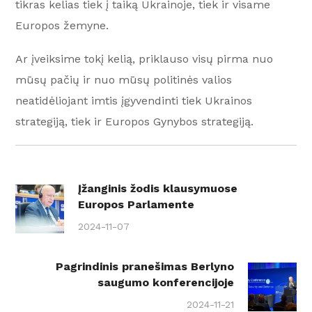
tikras kelias tiek į taiką Ukrainoje, tiek ir visame
Europos žemyne.
Ar įveiksime tokį kelią, priklauso visų pirma nuo
mūsų pačių ir nuo mūsų politinės valios
neatidėliojant imtis įgyvendinti tiek Ukrainos
strategiją, tiek ir Europos Gynybos strategiją.
Įžanginis žodis klausymuose
Europos Parlamente
2024-11-07
Pagrindinis pranešimas Berlyno
saugumo konferencijoje
2024-11-21