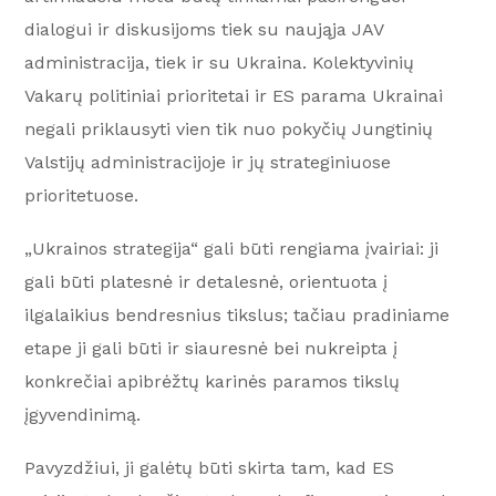
dialogui ir diskusijoms tiek su naująja JAV
administracija, tiek ir su Ukraina. Kolektyvinių
Vakarų politiniai prioritetai ir ES parama Ukrainai
negali priklausyti vien tik nuo pokyčių Jungtinių
Valstijų administracijoje ir jų strateginiuose
prioritetuose.
„Ukrainos strategija“ gali būti rengiama įvairiai: ji
gali būti platesnė ir detalesnė, orientuota į
ilgalaikius bendresnius tikslus; tačiau pradiniame
etape ji gali būti ir siauresnė bei nukreipta į
konkrečiai apibrėžtų karinės paramos tikslų
įgyvendinimą.
Pavyzdžiui, ji galėtų būti skirta tam, kad ES