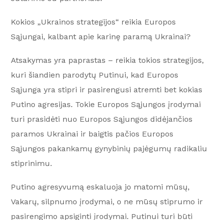
Kokios „Ukrainos strategijos“ reikia Europos
Sąjungai, kalbant apie karinę paramą Ukrainai?
Atsakymas yra paprastas – reikia tokios strategijos,
kuri šiandien parodytų Putinui, kad Europos
Sąjunga yra stipri ir pasirengusi atremti bet kokias
Putino agresijas. Tokie Europos Sąjungos įrodymai
turi prasidėti nuo Europos Sąjungos didėjančios
paramos Ukrainai ir baigtis pačios Europos
Sąjungos pakankamų gynybinių pajėgumų radikaliu
stiprinimu.
Putino agresyvumą eskaluoja jo matomi mūsų,
Vakarų, silpnumo įrodymai, o ne mūsų stiprumo ir
pasirengimo apsiginti įrodymai. Putinui turi būti