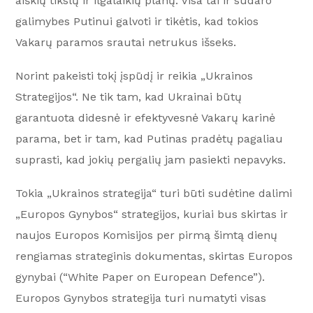
aiškių tikslų ir ilgalaikių planų. Visa tai ir sudaro
galimybes Putinui galvoti ir tikėtis, kad tokios
Vakarų paramos srautai netrukus išseks.
Norint pakeisti tokį įspūdį ir reikia „Ukrainos
Strategijos“. Ne tik tam, kad Ukrainai būtų
garantuota didesnė ir efektyvesnė Vakarų karinė
parama, bet ir tam, kad Putinas pradėtų pagaliau
suprasti, kad jokių pergalių jam pasiekti nepavyks.
Tokia „Ukrainos strategija“ turi būti sudėtine dalimi
„Europos Gynybos“ strategijos, kuriai bus skirtas ir
naujos Europos Komisijos per pirmą šimtą dienų
rengiamas strateginis dokumentas, skirtas Europos
gynybai (“White Paper on European Defence”).
Europos Gynybos strategija turi numatyti visas