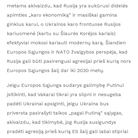
metams akivaizdu, kad Rusija yra sukūrusi didelės
apimties „karo ekonomiką“ ir masiškai gamina
ginklus karui, o Ukrainos karo frontuose Rusijos
kariuomenė (kartu su Šiaurės Korėjos kariais)
efektyviai mokosi kariauti modernų karą. Šiandien
Europos Sąjungos ir NATO žvalgybos perspėja, kad
Rusija gali būti pasirengusi agresijai prieš kurią nors
Europos Sąjungos šalį dar iki 2030 metų.
Jeigu Europos Sąjunga sudarys galimybę Putinui
įsitikinti, kad Vakarai tikrai yra silpni ir nesugeba
padėti Ukrainai apsiginti, jeigu Ukraina bus
priversta pasirašyti taikos „pagal Putiną“ sąlygas,
akivaizdu, kad tikimybė, jog Rusija susigundys
pradėti agresiją prieš kurią ES šalį gali labai stipriai