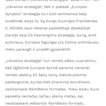
„Ukrainos strategija“, tiek ir platesė „Europos
Gynybos“ strategija turi būti vertinamos kaip
sudėtinės dalys to, ką buvęs Suomijos Prezidentas
S. Niinisto savo nesenai paskelbtoje ataskaitoje
įvardijo kaip ES Pasirengimo strategija, kurią, anot
autoriaus, Europos Sąjungai yra būtina artimiausiu
metu parengti ir pradėti įgyvendinti.
„Ukrainos strategija“ turi remtis aiškiu supratimu,
kad ligšiolinė Europos karinė parama Ukrainai
rėmėsi atskirų ES šalių narių individualiomis
pastangomis, kurias kiek įmanoma koordinavo
vadinamasis Ramšteino formatas. Tokiu būdu buvo
pasiekta nemažai, tačiau ateina metas, kai,
neatsisakant veikiančio Ramšteino formato,