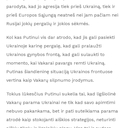
parodyta, kad jo agresija tiek prieš Ukrainą, tiek ir
prieš Europos Sąjungą neatneš nei jam pačiam nei
Rusijai jokių pergalių ir jokios sėkmės.
Kol kas Putinui vis dar atrodo, kad jis gali pasiekti
Ukrainoje karinę pergalę, kad gali pralaužti
Ukrainos gynybos frontą, kad gali sulaukti to
momento, kai Vakarai pavargs remti Ukrainą.
Putinas šiandieninę situaciją Ukrainos frontuose
vertina kaip Vakarų silpnumo įrodymus.
Tokius lūkesčius Putinui sukelia tai, kad ligšiolinė
Vakarų parama Ukrainai ne tik kad savo apimtimi
nebuvo pakankama, bet ir pati suteikiama parama
atrodė kaip stokojanti aiškios strategijos, neturinti