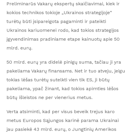
Preliminarūs Vakarų ekspertų skaičiavimai, kiek ir
kokios technikos tokioje „Ukrainos strategijoje“
turėtų būti įsipareigota pagaminti ir pateikti
Ukrainos kariuomenei rodo, kad tokios strategijos
įgyvendinimas pradiniame etape kainuotų apie 50
mlrd. eurų.
50 mlrd. eurų yra didelė pinigų suma, tačiau ji yra
pakeliama Vakarų finansams. Net ir tuo atveju, jeigu
tokias lėšas turėtų sutelkti vien tik ES, ji būtų
pakeliama, ypač žinant, kad tokios apimties lėšos
būtų išleistos ne per vienerius metus.
Verta atsiminti, kad per visus beveik trejus karo
metus Europos Sąjungos karinė parama Ukrainai
jau pasiekė 43 mlrd. eurų, o Jungtinių Amerikos