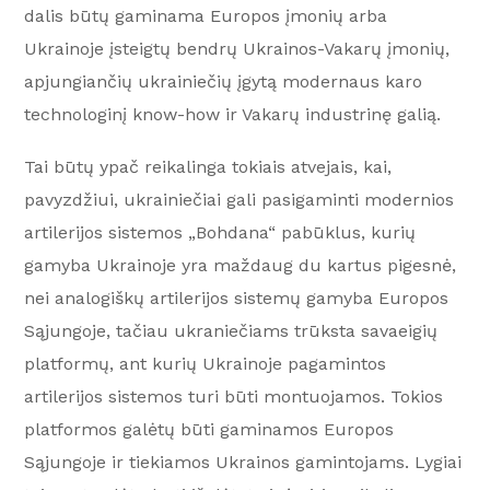
dalis būtų gaminama Europos įmonių arba
Ukrainoje įsteigtų bendrų Ukrainos-Vakarų įmonių,
apjungiančių ukrainiečių įgytą modernaus karo
technologinį know-how ir Vakarų industrinę galią.
Tai būtų ypač reikalinga tokiais atvejais, kai,
pavyzdžiui, ukrainiečiai gali pasigaminti modernios
artilerijos sistemos „Bohdana“ pabūklus, kurių
gamyba Ukrainoje yra maždaug du kartus pigesnė,
nei analogiškų artilerijos sistemų gamyba Europos
Sąjungoje, tačiau ukraniečiams trūksta savaeigių
platformų, ant kurių Ukrainoje pagamintos
artilerijos sistemos turi būti montuojamos. Tokios
platformos galėtų būti gaminamos Europos
Sąjungoje ir tiekiamos Ukrainos gamintojams. Lygiai