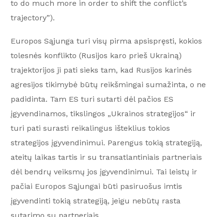
to do much more in order to shift the conflict’s
trajectory”).
Europos Sąjunga turi visų pirma apsispręsti, kokios
tolesnės konflikto (Rusijos karo prieš Ukrainą)
trajektorijos ji pati sieks tam, kad Rusijos karinės
agresijos tikimybė būtų reikšmingai sumažinta, o ne
padidinta. Tam ES turi sutarti dėl pačios ES
įgyvendinamos, tikslingos „Ukrainos strategijos“ ir
turi pati surasti reikalingus išteklius tokios
strategijos įgyvendinimui. Parengus tokią strategiją,
ateitų laikas tartis ir su transatlantiniais partneriais
dėl bendrų veiksmų jos įgyvendinimui. Tai leistų ir
pačiai Europos Sąjungai būti pasiruošus imtis
įgyvendinti tokią strategiją, jeigu nebūtų rasta
sutarimo su partneriais.