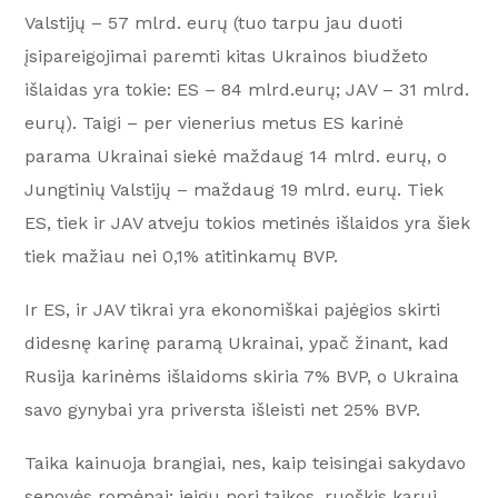
Valstijų – 57 mlrd. eurų (tuo tarpu jau duoti
įsipareigojimai paremti kitas Ukrainos biudžeto
išlaidas yra tokie: ES – 84 mlrd.eurų; JAV – 31 mlrd.
eurų). Taigi – per vienerius metus ES karinė
parama Ukrainai siekė maždaug 14 mlrd. eurų, o
Jungtinių Valstijų – maždaug 19 mlrd. eurų. Tiek
ES, tiek ir JAV atveju tokios metinės išlaidos yra šiek
tiek mažiau nei 0,1% atitinkamų BVP.
Ir ES, ir JAV tikrai yra ekonomiškai pajėgios skirti
didesnę karinę paramą Ukrainai, ypač žinant, kad
Rusija karinėms išlaidoms skiria 7% BVP, o Ukraina
savo gynybai yra priversta išleisti net 25% BVP.
Taika kainuoja brangiai, nes, kaip teisingai sakydavo
senovės romėnai: jeigu nori taikos, ruoškis karui.