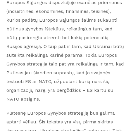
Europos Sąjungos dispozicijoje esančias priemones
(industrines, ekonomines, finansines, teisines),
kurios padėtų Europos Sąjungos šalims sukaupti
būtinus gynybos išteklius, reikalingus tam, kad
būtų pasirengta atremti bet kokią potencialią
Rusijos agresiją. O taip pat ir tam, kad Ukrainai būtų
suteikta reikalinga karinė parama. Tokia Europos
Gynybos strategija taip pat yra reikalinga ir tam, kad
Putinas jau šiandien suprastų, kad jo svajonės
testuoti ES ar NATO, užpuolant kurią nors šių
organizacijų narę, yra bergždžios – ES kartu su
NATO apsigins.
Platesnę Europos Gynybos strategiją bus galima
aptarti vėliau. Šis tekstas yra visų pirma skirtas
išsamesniam „Ukrainos strategijos“ aptarimui. Tiek