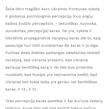
Šalia tikro tragiško karo Ukrainos frontuose vyksta
ir globalus psichologinis percepcijų (nuo anglų
kalbos žodžio
perception
, – lietuviškai:
nuovoka,
suvokimas, percepcija)
karas. Tai yra, vyksta ir
hibridinis propagandinis naratyvų karas dėl to, kaip
pasaulyje turi būti suvokiamas šis karas ir jo eiga:
Putinas deda dideles pastangas siekdamas skleisti
naratyvą, kad Ukraina pralaimi, kad Ukraina
kariauja beviltišką karą ir vis tiek bus priversta
nusileisti, kad Rusijos yra neįmanoma įveikti, kad
Ukrainai bet kokia taika yra geriau nei beviltiškas
karas, ir t.t., ir t.t.
Toks percepcijų karas paveikia ir kai kuriuos Vakarų
lyderius, kurie taip pat ima kartoti tokius pačius