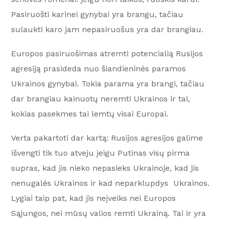
Pasiruošti karinei gynybai yra brangu, tačiau
sulaukti karo jam nepasiruošus yra dar brangiau.
Europos pasiruošimas atremti potencialią Rusijos
agresiją prasideda nuo šiandieninės paramos
Ukrainos gynybai. Tokia parama yra brangi, tačiau
dar brangiau kainuotų neremti Ukrainos ir tai,
kokias pasekmes tai lemtų visai Europai.
Verta pakartoti dar kartą: Rusijos agresijos galime
išvengti tik tuo atveju jeigu Putinas visų pirma
supras, kad jis nieko nepasieks Ukrainoje, kad jis
nenugalės Ukrainos ir kad neparklupdys Ukrainos.
Lygiai taip pat, kad jis neįveiks nei Europos
Sąjungos, nei mūsų valios remti Ukrainą. Tai ir yra