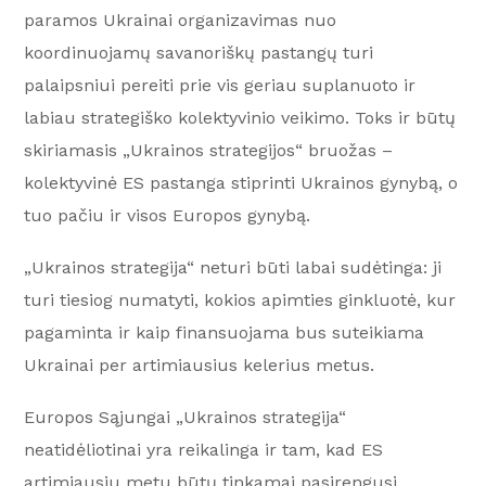
paramos Ukrainai organizavimas nuo
koordinuojamų savanoriškų pastangų turi
palaipsniui pereiti prie vis geriau suplanuoto ir
labiau strategiško kolektyvinio veikimo. Toks ir būtų
skiriamasis „Ukrainos strategijos“ bruožas –
kolektyvinė ES pastanga stiprinti Ukrainos gynybą, o
tuo pačiu ir visos Europos gynybą.
„Ukrainos strategija“ neturi būti labai sudėtinga: ji
turi tiesiog numatyti, kokios apimties ginkluotė, kur
pagaminta ir kaip finansuojama bus suteikiama
Ukrainai per artimiausius kelerius metus.
Europos Sąjungai „Ukrainos strategija“
neatidėliotinai yra reikalinga ir tam, kad ES
artimiausiu metu būtų tinkamai pasirengusi