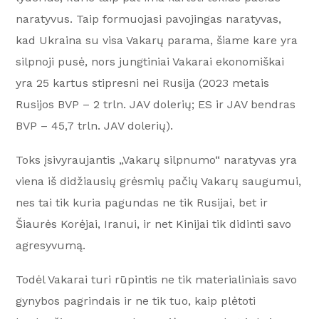
naratyvus. Taip formuojasi pavojingas naratyvas,
kad Ukraina su visa Vakarų parama, šiame kare yra
silpnoji pusė, nors jungtiniai Vakarai ekonomiškai
yra 25 kartus stipresni nei Rusija (2023 metais
Rusijos BVP – 2 trln. JAV dolerių; ES ir JAV bendras
BVP – 45,7 trln. JAV dolerių).
Toks įsivyraujantis „Vakarų silpnumo“ naratyvas yra
viena iš didžiausių grėsmių pačių Vakarų saugumui,
nes tai tik kuria pagundas ne tik Rusijai, bet ir
Šiaurės Korėjai, Iranui, ir net Kinijai tik didinti savo
agresyvumą.
Todėl Vakarai turi rūpintis ne tik materialiniais savo
gynybos pagrindais ir ne tik tuo, kaip plėtoti