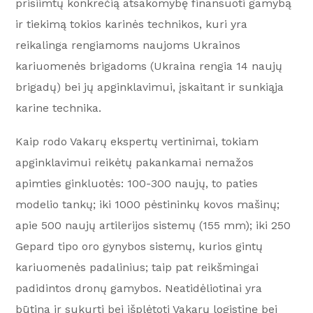
prisiimtų konkrečią atsakomybę finansuoti gamybą
ir tiekimą tokios karinės technikos, kuri yra
reikalinga rengiamoms naujoms Ukrainos
kariuomenės brigadoms (Ukraina rengia 14 naujų
brigadų) bei jų apginklavimui, įskaitant ir sunkiąja
karine technika.
Kaip rodo Vakarų ekspertų vertinimai, tokiam
apginklavimui reikėtų pakankamai nemažos
apimties ginkluotės: 100-300 naujų, to paties
modelio tankų; iki 1000 pėstininkų kovos mašinų;
apie 500 naujų artilerijos sistemų (155 mm); iki 250
Gepard tipo oro gynybos sistemų, kurios gintų
kariuomenės padalinius; taip pat reikšmingai
padidintos dronų gamybos. Neatidėliotinai yra
būtina ir sukurti bei išplėtoti Vakarų logistinę bei